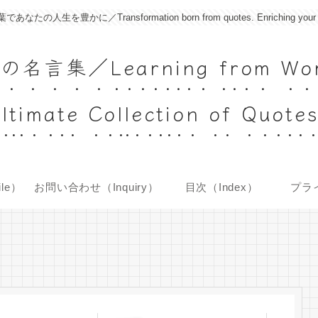
に／Transformation born from quotes. Enriching your life with
Learning from World's
ltimate Collection of Quote
le）
お問い合わせ（Inquiry）
目次（Index）
プラ