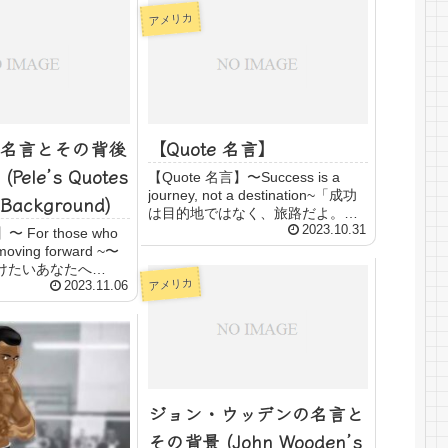
アメリカ
名言とその背後
【Quote 名言】
ele’s Quotes
【Quote 名言】〜Success is a
journey, not a destination~「成功
 Background)
は目的地ではなく、旅路だよ。行
動することは、結果よりも大切な
2023.10.31
〜 For those who
んだよ。」"Not everyone can be a
 moving forward ~〜
champion...
けたいあなたへ
アメリカ
o accident. It is
2023.11.06
sev...
ジョン・ウッデンの名言と
その背景 (John Wooden’s