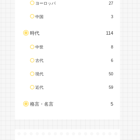
ヨーロッパ
27
中国
3
時代
114
中世
8
古代
6
現代
50
近代
59
格言・名言
5