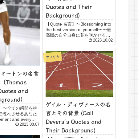
Quotes and Their
Background)
【Quote 名言】〜Blossoming into
the best version of yourself〜〜最
高版の自分自身に花を咲かせるあ
なたへ〜The flower that blooms in
2023.10.02
adversity is the ...
アメリカ
マートンの名言
Thomas
Quotes and
ckground）
ゲイル・ディヴァースの名
名言】〜全ての瞬間を抱
言とその背景 (Gail
で溢れさせるあなた
ment and every
Devers’s Quotes and
’s life on earth
2023.08.07
Their Background)
g in his soul."...