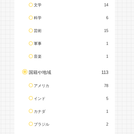
文学
14
科学
6
芸術
15
軍事
1
音楽
1
国籍や地域
113
アメリカ
78
インド
5
カナダ
1
ブラジル
2