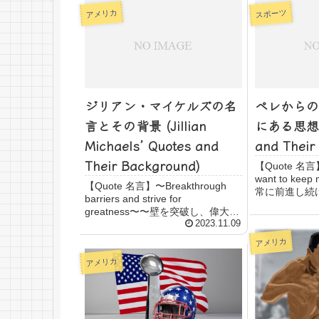
アメリカ
スポーツ
ジリアン・マイケルズの名
ペレからの
言とその背景 (Jillian
にある思想 (P
Michaels’ Quotes and
and Their
Their Background)
【Quote 名言】
want to keep
【Quote 名言】〜Breakthrough
常に前進し続
barriers and strive for
〜"Success is n
greatness〜〜壁を突破し、偉大さ
hard work, per
を目指すあなたへ〜It's not about
2023.11.09
perfect. It's about effort.「...
アメリカ
アメリカ