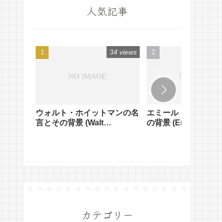
人気記事
34 views
ウォルト・ホイットマンの名
エミール・クーエの
言とその背景 (Walt
の背景 (Emile Coue'
Whitman's Quotes and
Quotes and Their
Their Background)
Background)
カテゴリー