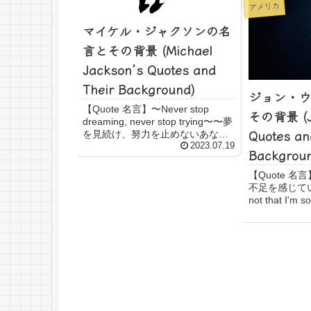
アメリカ
マイケル・ジャクソンの名
言とその背景 (Michael
Jackson’s Quotes and
Their Background)
ジョン・ウ
【Quote 名言】〜Never stop
その背景 (Jo
dreaming, never stop trying〜〜夢
Quotes an
を見続け、努力を止めないあなた
へ〜The future belongs to those
2023.07.19
Backgrou
who believe in the beau...
【Quote 
不足を感じてい
not that I'm so 
stay with pr
特別に賢いわけ