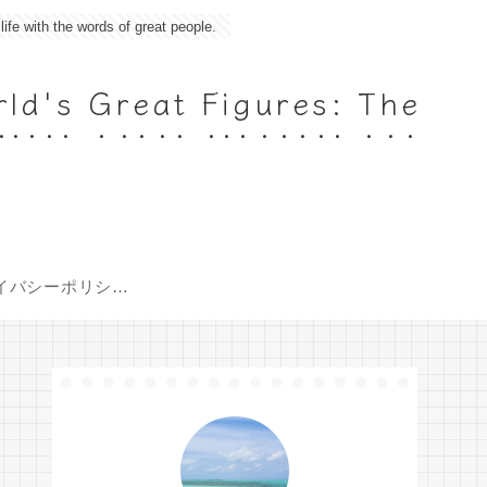
 the words of great people.
 Great Figures: The
s
イバシーポリシー
（Policy）