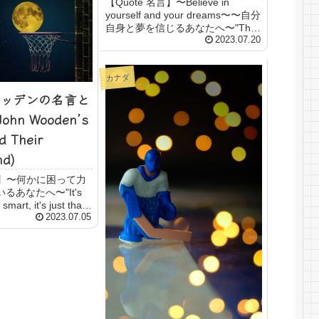
【Quote 名言】〜Believe in
yourself and your dreams〜〜自分
自身と夢を信じるあなたへ〜"The
future belongs to those who
2023.07.20
believe in the beauty of...
カナダ
ッデンの名言と
hn Wooden’s
d Their
nd)
名言】〜何かに困って力
るあなたへ〜"It's
smart, it's just that I
oblems longer."「私が
2023.07.05
ではない、た...