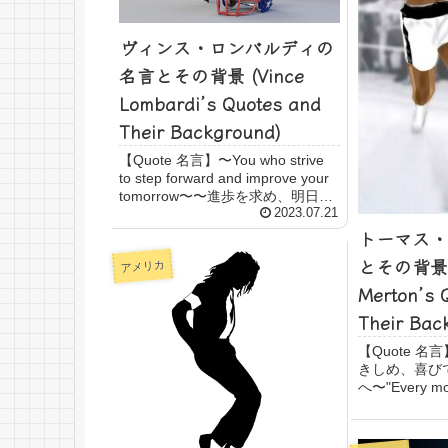
ヴィンス・ロンバルディの
名言とその背景 (Vince
Lombardi’s Quotes and
Their Background)
【Quote 名言】〜You who strive
to step forward and improve your
tomorrow〜〜進歩を求め、明日を
より良くしようと努力するあなた
2023.07.21
へ〜Believe you can and you'r...
トーマス・
とその背景（
アメリカ
Merton’s 
Their Ba
【Quote 
きしめ、喜び
へ〜"Every mo
event of a man
plants somethin