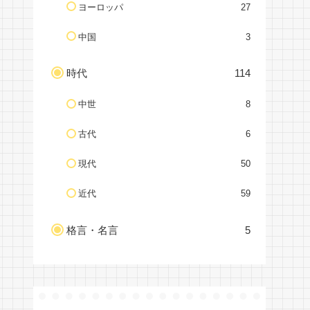
ヨーロッパ
27
中国
3
時代
114
中世
8
古代
6
現代
50
近代
59
格言・名言
5