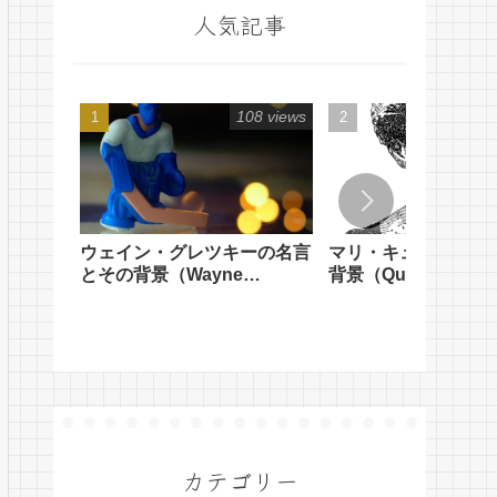
人気記事
108 views
ウェイン・グレツキーの名言
マリ・キュリーの名
とその背景（Wayne
背景（Quotes from M
Gretzky's Quotes and Their
Curie and their
Background）
Background）
カテゴリー