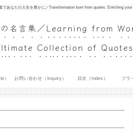
に／Transformation born from quotes. Enriching your life with
Learning from World's
ltimate Collection of Quote
le）
お問い合わせ（Inquiry）
目次（Index）
プラ
）