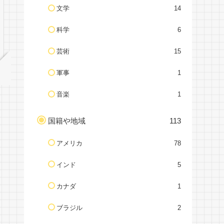
文学
14
科学
6
芸術
15
軍事
1
音楽
1
国籍や地域
113
アメリカ
78
インド
5
カナダ
1
ブラジル
2