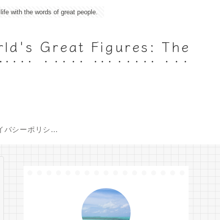
 the words of great people.
 Great Figures: The
s
イバシーポリシー
（Policy）