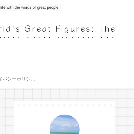
 the words of great people.
 Great Figures: The
s
イバシーポリシー
（Policy）