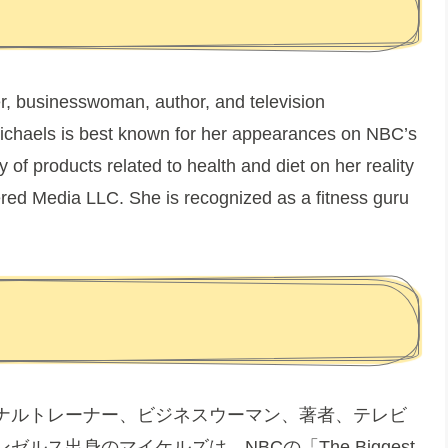
er, businesswoman, author, and television
 Michaels is best known for her appearances on NBC’s
of products related to health and diet on her reality
d Media LLC. She is recognized as a fitness guru
ナルトレーナー、ビジネスウーマン、著者、テレビ
ス出身のマイケルズは、NBCの「The Biggest