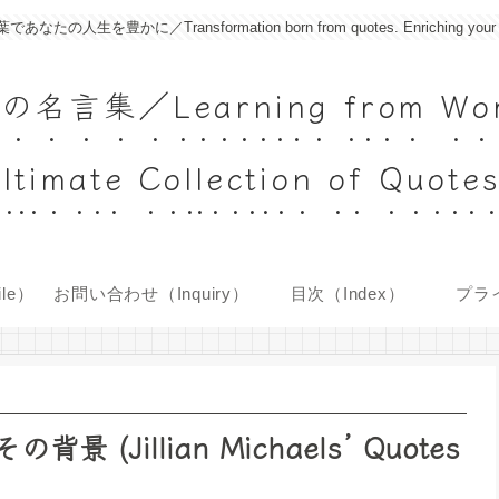
に／Transformation born from quotes. Enriching your life with
Learning from World's
ltimate Collection of Quote
le）
お問い合わせ（Inquiry）
目次（Index）
プラ
Jillian Michaels’ Quotes