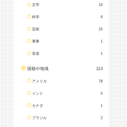
文学
14
科学
6
芸術
15
軍事
1
音楽
1
国籍や地域
113
アメリカ
78
インド
5
カナダ
1
ブラジル
2