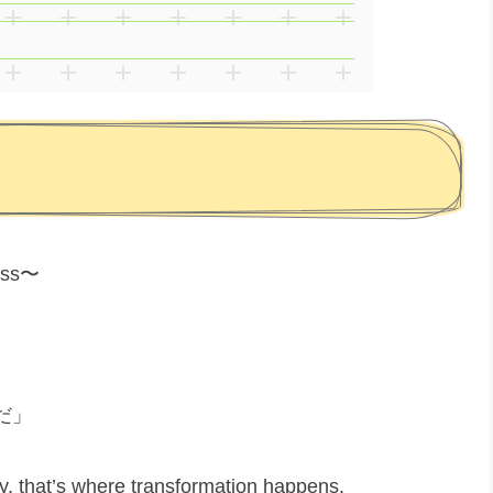
ness〜
だ」
ay, that’s where transformation happens.