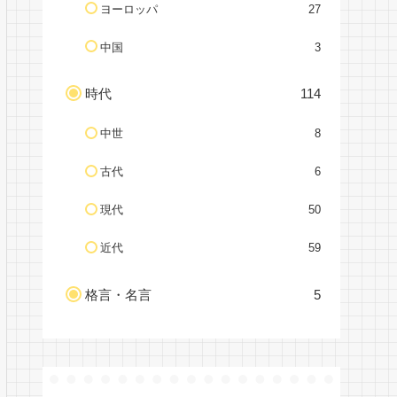
ヨーロッパ
27
中国
3
時代
114
中世
8
古代
6
現代
50
近代
59
格言・名言
5