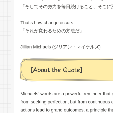
「そしてその努力を毎日続けること、そこに
That’s how change occurs.
「それが変わるための方法だ」
Jillian Michaels (ジリアン・マイケルズ)
【About the Quote】
Michaels’ words are a powerful reminder that
from seeking perfection, but from continuous ef
actions lead to grand outcomes, a principle tha