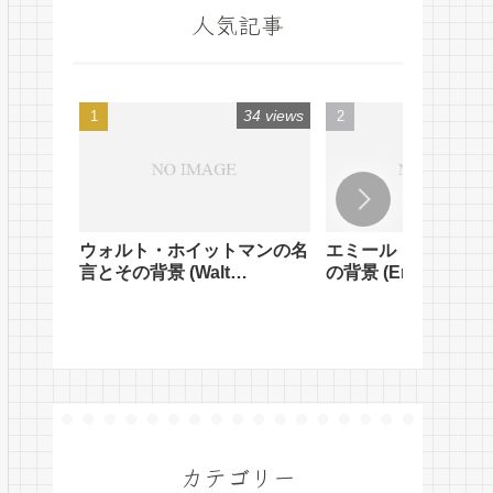
人気記事
34 views
ウォルト・ホイットマンの名
エミール・クーエの
言とその背景 (Walt
の背景 (Emile Coue'
Whitman's Quotes and
Quotes and Their
Their Background)
Background)
カテゴリー