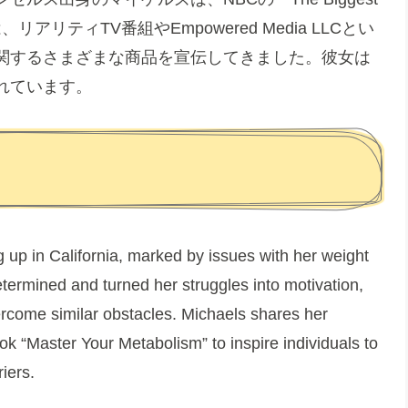
アリティTV番組やEmpowered Media LLCとい
関するさまざまな商品を宣伝してきました。彼女は
れています。
 up in California, marked by issues with her weight
termined and turned her struggles into motivation,
vercome similar obstacles. Michaels shares her
ook “Master Your Metabolism” to inspire individuals to
iers.