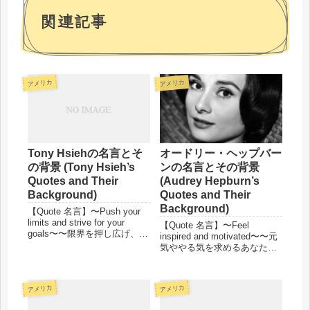
関連記事
アメリカ
アメリカ
Tony Hsiehの名言とそ
オードリー・ヘップバー
の背景 (Tony Hsieh’s
ンの名言とその背景
Quotes and Their
(Audrey Hepburn’s
Background)
Quotes and Their
Background)
【Quote 名言】〜Push your
limits and strive for your
【Quote 名言】〜Feel
goals〜〜限界を押し広げ、目
inspired and motivated〜〜元
標に向かって努力するあなた
気ややる気を求めるあなた
へ〜Stop chasing the money
へ〜Nothing is impossible, the
and start chasing ...
word itself says, “I’m
possible!”「決して不...
アメリカ
アメリカ