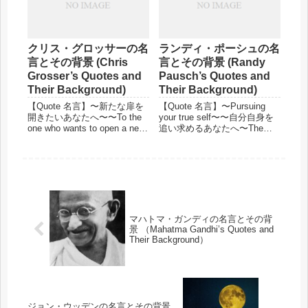
クリス・グロッサーの名
ランディ・ポーシュの名
言とその背景 (Chris
言とその背景 (Randy
Grosser’s Quotes and
Pausch’s Quotes and
Their Background)
Their Background)
【Quote 名言】〜新たな扉を
【Quote 名言】〜Pursuing
開きたいあなたへ〜〜To the
your true self〜〜自分自身を
one who wants to open a new
追い求めるあなたへ〜The
door〜"Opportunities don't
only people who never fail are
happen. You create
those who never try.「失敗を
them."「チャンスはただ...
しない人々とは、決し...
マハトマ・ガンディの名言とその背
景 （Mahatma Gandhi’s Quotes and
Their Background）
ジョン・ウッデンの名言とその背景