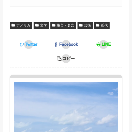
アメリカ
文学
格言・名言
芸術
近代
Twitter
Facebook
LINE
コピー