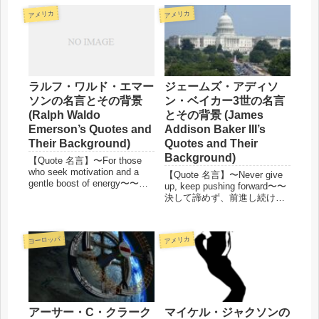
アメリカ
アメリカ
ラルフ・ワルド・エマー
ジェームズ・アディソ
ソンの名言とその背景
ン・ベイカー3世の名言
(Ralph Waldo
とその背景 (James
Emerson’s Quotes and
Addison Baker III’s
Their Background)
Quotes and Their
Background)
【Quote 名言】〜For those
who seek motivation and a
【Quote 名言】〜Never give
gentle boost of energy〜〜や
up, keep pushing forward〜〜
る気と優しい力を求めるあな
決して諦めず、前進し続ける
たへ〜"What lies behind us
あなたへ〜Success seems to
and what li...
be connected with action.
Successful ...
ヨーロッパ
アメリカ
アーサー・C・クラーク
マイケル・ジャクソンの