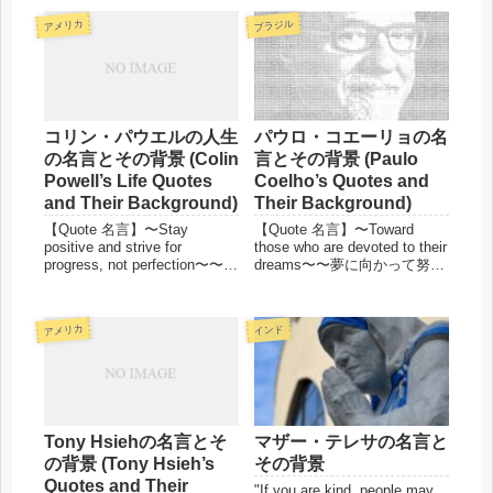
アメリカ
ブラジル
コリン・パウエルの人生
パウロ・コエーリョの名
の名言とその背景 (Colin
言とその背景 (Paulo
Powell’s Life Quotes
Coelho’s Quotes and
and Their Background)
Their Background)
【Quote 名言】〜Stay
【Quote 名言】〜Toward
positive and strive for
those who are devoted to their
progress, not perfection〜〜ポ
dreams〜〜夢に向かって努力
ジティブでい続け、完璧を求
を続けるあなたへ〜When you
めるのではなく進歩を追求す
want something, all the
るあなたへ〜Negativity
universe cons...
アメリカ
インド
distracts ...
Tony Hsiehの名言とそ
マザー・テレサの名言と
の背景 (Tony Hsieh’s
その背景
Quotes and Their
"If you are kind, people may