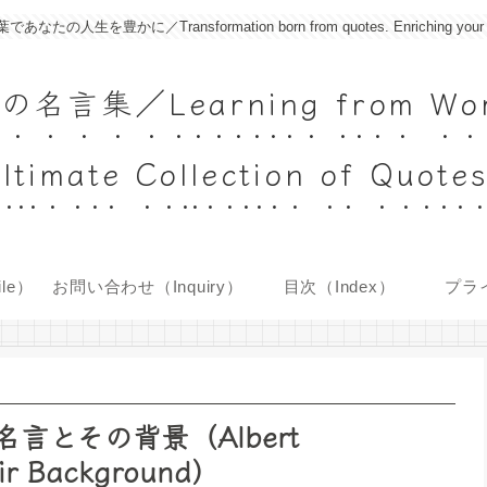
に／Transformation born from quotes. Enriching your life with
Learning from World's
ltimate Collection of Quote
le）
お問い合わせ（Inquiry）
目次（Index）
プラ
とその背景（Albert
eir Background）