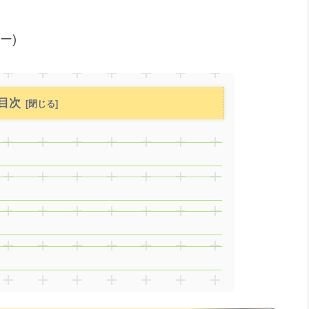
ァー)
目次