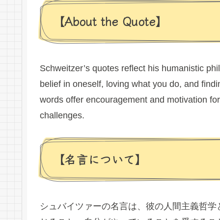
【About the Quote】
Schweitzer’s quotes reflect his humanistic ph
belief in oneself, loving what you do, and fin
words offer encouragement and motivation for
challenges.
【名言について】
シュバイツァーの名言は、彼の人間主義哲学