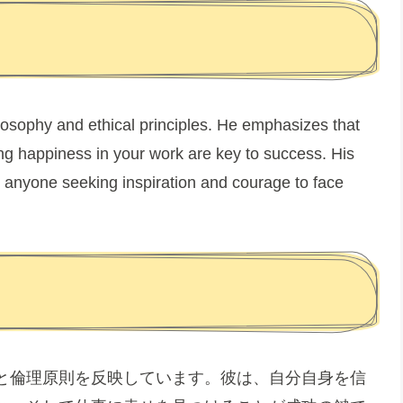
ilosophy and ethical principles. He emphasizes that
ding happiness in your work are key to success. His
 anyone seeking inspiration and courage to face
と倫理原則を反映しています。彼は、自分自身を信