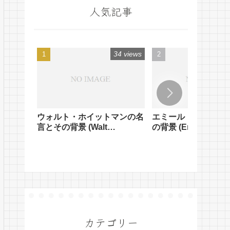
人気記事
34 views
ウォルト・ホイットマンの名
エミール・クーエの
言とその背景 (Walt
の背景 (Emile Coue'
Whitman's Quotes and
Quotes and Their
Their Background)
Background)
カテゴリー