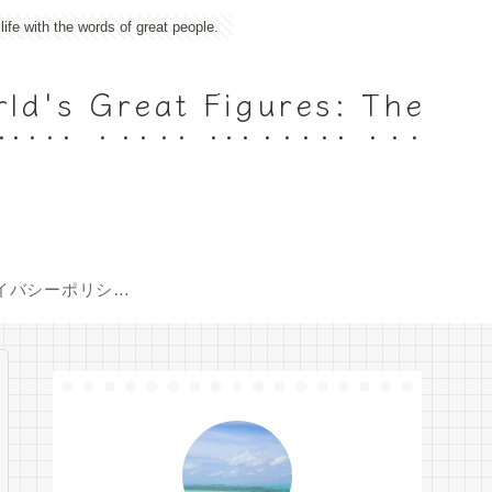
 the words of great people.
 Great Figures: The
s
イバシーポリシー
（Policy）