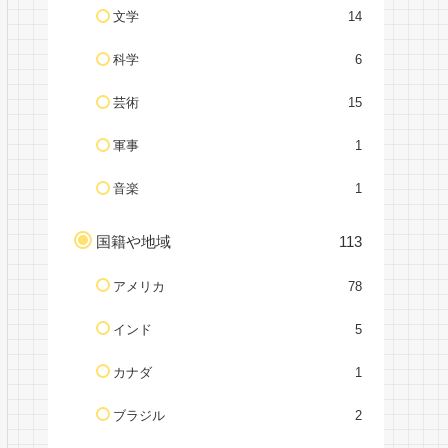
文学
14
科学
6
芸術
15
軍事
1
音楽
1
国籍や地域
113
アメリカ
78
インド
5
カナダ
1
ブラジル
2