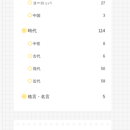
ヨーロッパ
27
中国
3
時代
114
中世
8
古代
6
現代
50
近代
59
格言・名言
5