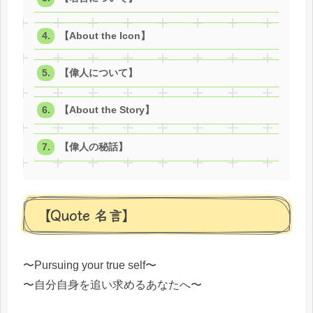
【About the Icon】
【偉人について】
【About the Story】
【偉人の秘話】
【Quote 名言】
〜Pursuing your true self〜
〜自分自身を追い求めるあなたへ〜