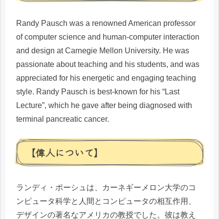
Randy Pausch was a renowned American professor
of computer science and human-computer interaction
and design at Carnegie Mellon University. He was
passionate about teaching and his students, and was
appreciated for his energetic and engaging teaching
style. Randy Pausch is best-known for his “Last
Lecture”, which he gave after being diagnosed with
terminal pancreatic cancer.
【偉人について】
ランディ・ポーシュは、カーネギーメロン大学のコ
ンピュータ科学と人間とコンピュータの相互作用、
デザインの著名なアメリカの教授でした。彼は教え