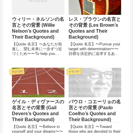
ウィリー・ネルソンの名
レス・ブラウンの名言と
言とその背景 (Willie
その背景 (Les Brown’s
Nelson’s Quotes and
Quotes and Their
Their Background)
Background)
【Quote 名言】〜あなたが前
【Quote 名言】〜Pursue your
進し、望む未来に一歩ずつ近
target with determination〜〜
づくため〜〜To help you
目標を決定的に追求するあな
progress and take one step
たへ〜A goal without a
closer to your desired future〜
deadline is just a dream.「期
Once you replace...
限のない目標はただの...
アメリカ
ブラジル
ゲイル・ディヴァースの
パウロ・コエーリョの名
名言とその背景 (Gail
言とその背景 (Paulo
Devers’s Quotes and
Coelho’s Quotes and
Their Background)
Their Background)
【Quote 名言】〜Believe in
【Quote 名言】〜Toward
yourself and your dreams〜〜
those who are devoted to their